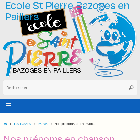
Ecole St Pierre Bazoges en
Passer
au
Paillers
contenu
R
Reche
p
:
Accueil
Les classes
PS-MS
Nos prénoms en chanson…
Nos prénoms en chanson…