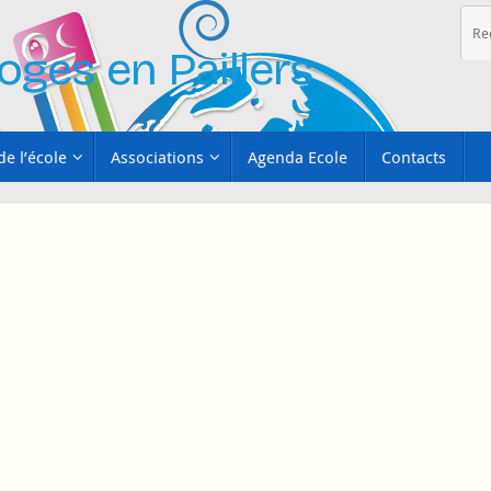
oges en Paillers
de l’école
Associations
Agenda Ecole
Contacts