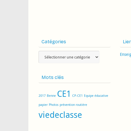
Catégories
Lie
Catégories
Ensei
Mots clés
CE1
2017
Benne
CP-CE1
Equipe éducative
papier
Photos
prévention routière
viedeclasse