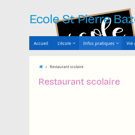
Passer
au
Ecole St Pierre Baz
contenu
Passer
Accueil
L’école
Infos pratiques
Vie 
au
contenu
Accueil
Restaurant scolaire
Restaurant scolaire