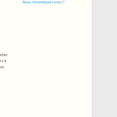
Nous reconnaissez-vous ?
gâcher
rs à
ous