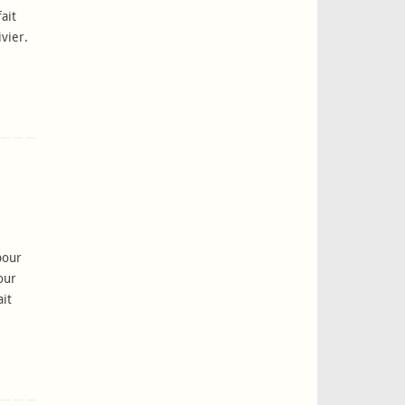
fait
vier.
pour
our
it