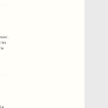
nvier.
 les
 la
 La