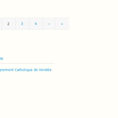
2
3
4
›
»
ns
gnement Catholique de Vendée