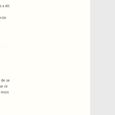
 a dit
rcle
 de se
ue ce
e mois