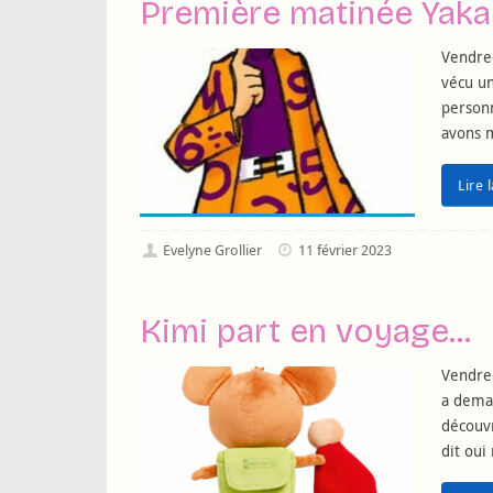
Première matinée Yaka 
Vendred
vécu un
personn
avons 
Lire 
Evelyne Grollier
11 février 2023
Kimi part en voyage…
Vendred
a deman
découvr
dit oui