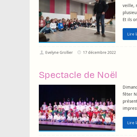
veille,
plusieu
Et ils 
Lire 
Evelyne Grollier
17 décembre 2022
Spectacle de Noël
Dimanc
fêter N
présent
impres
Lire 