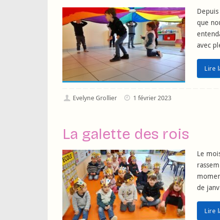
Depuis 
que nou
entenda
avec pl
Lire 
Evelyne Grollier
1 février 2023
La galette des rois
Le mois
rassemb
moment 
de janv
Lire 