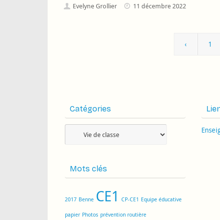
Evelyne Grollier
11 décembre 2022
‹
1
Catégories
Lie
Catégories
Ensei
Mots clés
CE1
2017
Benne
CP-CE1
Equipe éducative
papier
Photos
prévention routière