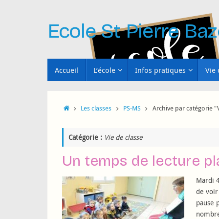
Passer
au
Ecole St Pierre Baz
contenu
Passer
Accueil
L’école
Infos pratiques
Vie 
au
contenu
Accueil
Les classes
PS-MS
Archive par catégorie "V
Catégorie :
Vie de classe
Un temps de lecture pl
Mardi 4
de voir
pause p
nombreu