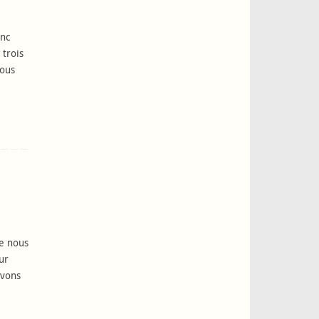
onc
 trois
nous
se nous
ur
avons