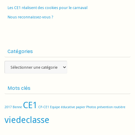
Les CE1 réalisent des cookies pour le carnaval
Nous reconnaissez-vous ?
Catégories
Catégories
Mots clés
CE1
2017
Benne
CP-CE1
Equipe éducative
papier
Photos
prévention routière
viedeclasse