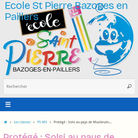
Ecole St Pierre Bazoges en
Passer
au
Paillers
contenu
R
Reche
p
:
Accueil
Les classes
PS-MS
Protégé : Solsi au pays de Musibruits…
Protégé : Solsi au pays de