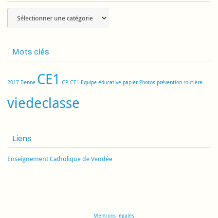
Catégories
Mots clés
CE1
2017
Benne
CP-CE1
Equipe éducative
papier
Photos
prévention routière
viedeclasse
Liens
Enseignement Catholique de Vendée
Mentions légales