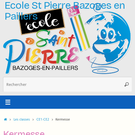
Ecole St Pierre Bazoges en
Passer
au
Paillers
contenu
R
Reche
p
:
Accueil
Les classes
CE1-CE2
Kermesse
Kermesse