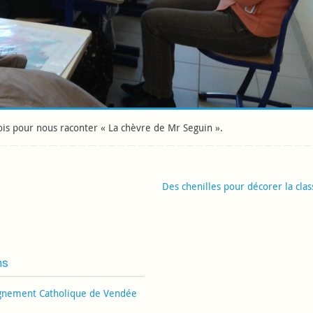
fois pour nous raconter « La chèvre de Mr Seguin ».
Des chenilles pour décorer la cla
ns
gnement Catholique de Vendée