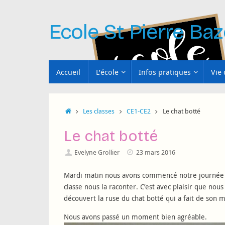
Passer
au
Ecole St Pierre Baz
contenu
Passer
Accueil
L’école
Infos pratiques
Vie 
au
contenu
Accueil
Les classes
CE1-CE2
Le chat botté
Le chat botté
Evelyne Grollier
23 mars 2016
Mardi matin nous avons commencé notre journée av
classe nous la raconter. C’est avec plaisir que nou
découvert la ruse du chat botté qui a fait de son m
Nous avons passé un moment bien agréable.