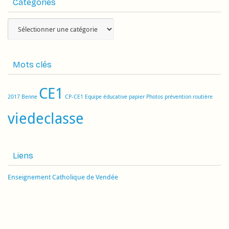
Catégories
Catégories
Mots clés
CE1
2017
Benne
CP-CE1
Equipe éducative
papier
Photos
prévention routière
viedeclasse
Liens
Enseignement Catholique de Vendée